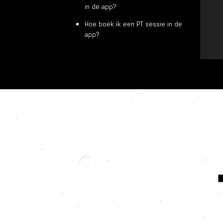
in de app?
Hoe boek ik een PT sessie in de
app?