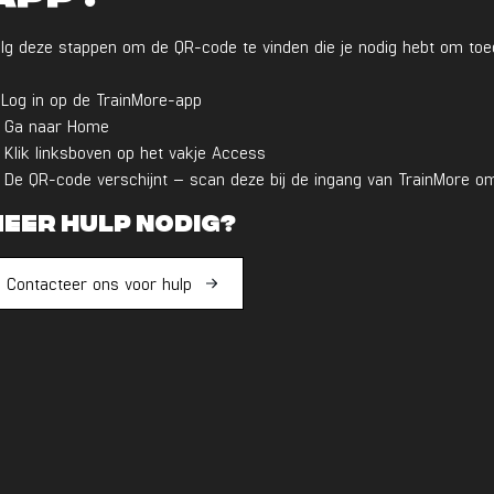
lg deze stappen om de QR-code te vinden die je nodig hebt om toega
 Log in op de TrainMore-app
) Ga naar Home
 Klik linksboven op het vakje Access
 De QR-code verschijnt – scan deze bij de ingang van TrainMore om
eer hulp nodig?
Contacteer ons voor hulp