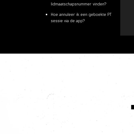
lidmaatschapsnummer vinden?
Hoe annuleer ik een geboekte PT
sessie via de app?