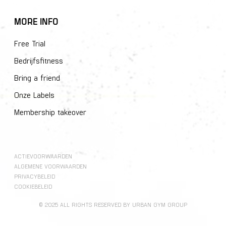
MORE INFO
Free Trial
Bedrijfsfitness
Bring a friend
Onze Labels
Membership takeover
ACTIEVOORWAARDEN
ALGEMENE VOORWAARDEN
PRIVACYBELEID
COOKIEBELEID
© 2025 ALL RIGHTS RESERVED BY URBAN GYM GROUP